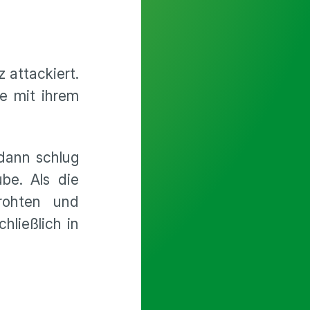
 attackiert.
e mit ihrem
 dann schlug
be. Als die
rohten und
hließlich in