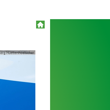
oerg Huettenhoelscher