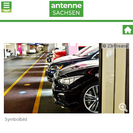
© 23rf/reana
Symbolbild