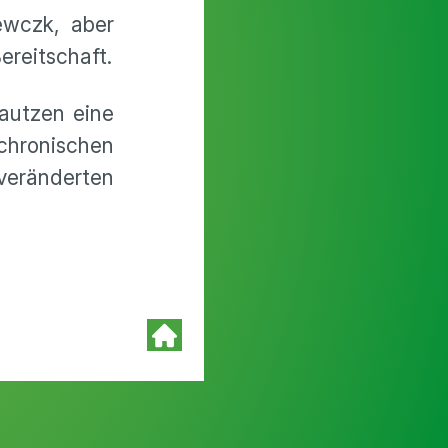
ewczk, aber
ereitschaft.
autzen eine
hronischen
eränderten