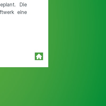
geplant. Die
ftwerk eine