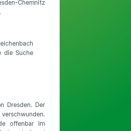
resden-Chemnitz
.
eichenbach
e die Suche
on Dresden. Der
verschwunden.
de offenbar im