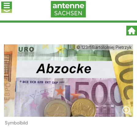
© 123rf/Bartolomiej Pietrzyk
Symbolbild