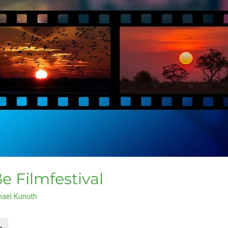
e Filmfestival
hael Kunoth