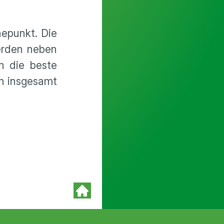
hepunkt. Die
erden neben
h die beste
on insgesamt