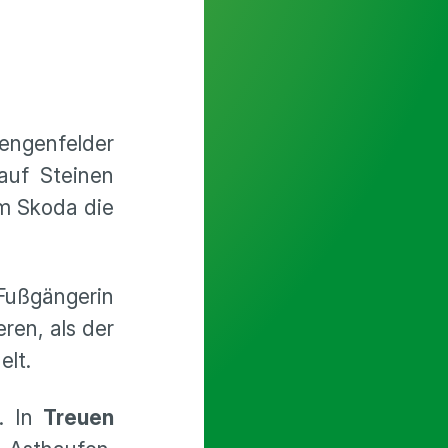
ngenfelder
auf Steinen
em Skoda die
Fußgängerin
en, als der
elt.
. In
Treuen