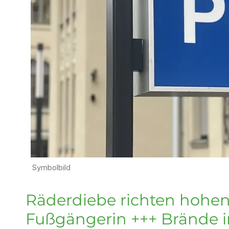
Symbolbild
Räderdiebe richten hohen
Fußgängerin +++ Brände 