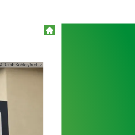
© Ralph Köhler/Archiv