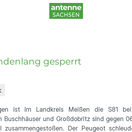
undenlang gesperrt
K
en ist im Landkreis Meißen die S81 bei
n Buschhäuser und Großdobritz sind gegen 06
l zusammengestoßen. Der Peugeot schleud