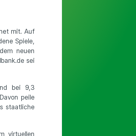
net mit. Auf
ene Spiele,
t dem neuen
lbank.de sei
and bei 9,3
 Davon peile
 staatliche
 virtuellen