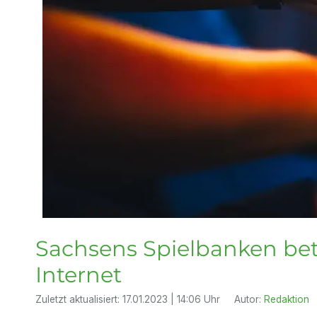
Sachsens Spielbanken bet
Internet
Zuletzt aktualisiert:
17.01.2023 | 14:06 Uhr
Autor:
Redaktion