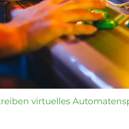
reiben virtuelles Automatensp