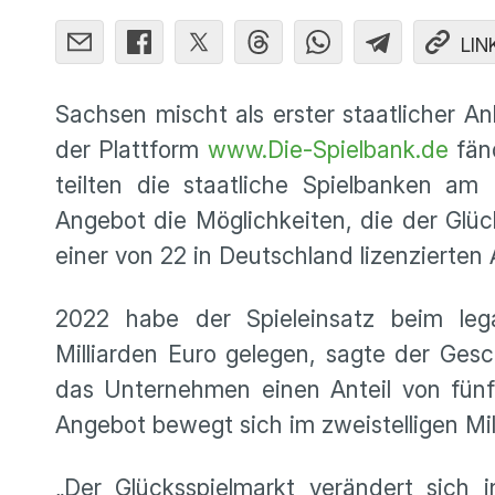
LIN
Sachsen mischt als erster staatlicher An
der Plattform
www.Die-Spielbank.de
fän
teilten die staatliche Spielbanken a
Angebot die Möglichkeiten, die der Glück
einer von 22 in Deutschland lizenzierten
2022 habe der Spieleinsatz beim lega
Milliarden Euro gelegen, sagte der Ges
das Unternehmen einen Anteil von fünf
Angebot bewegt sich im zweistelligen Mi
„Der Glücksspielmarkt verändert sich 