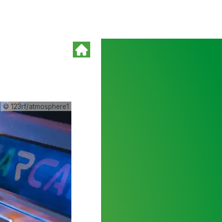
© 123rf/atmosphere1