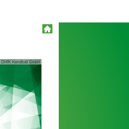
 DHfK Handball GmbH