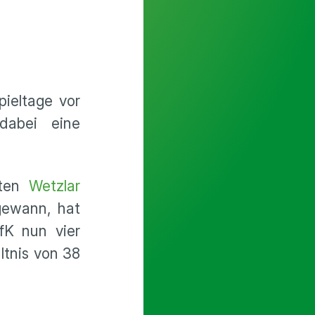
eltage vor
dabei eine
nten
Wetzlar
ewann, hat
fK nun vier
ltnis von 38