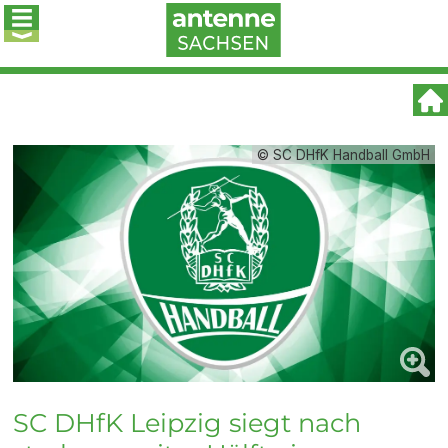
© SC DHfK Handball GmbH
SC DHfK Leipzig siegt nach