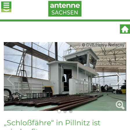
© DVB/Henry Nielacny
„Schloßfähre“ in Pillnitz ist