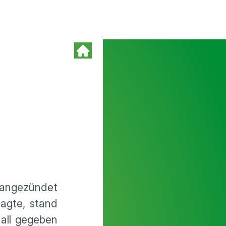
 angezündet
sagte, stand
nall gegeben