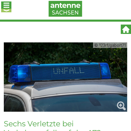
© 123rf/gabort71
Sechs Verletzte bei