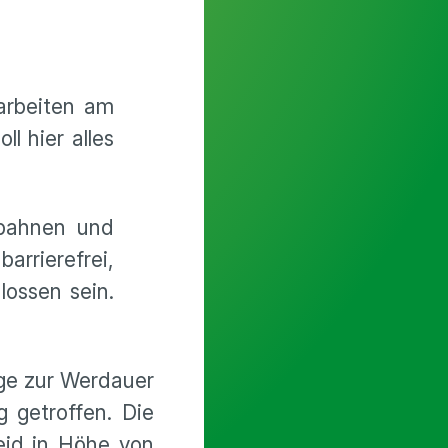
arbeiten am
l hier alles
nbahnen und
arrierefrei,
lossen sein.
nge zur Werdauer
g getroffen. Die
eid in Höhe von