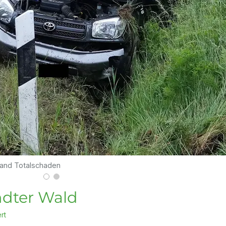
tand Totalschaden
ndter Wald
rt