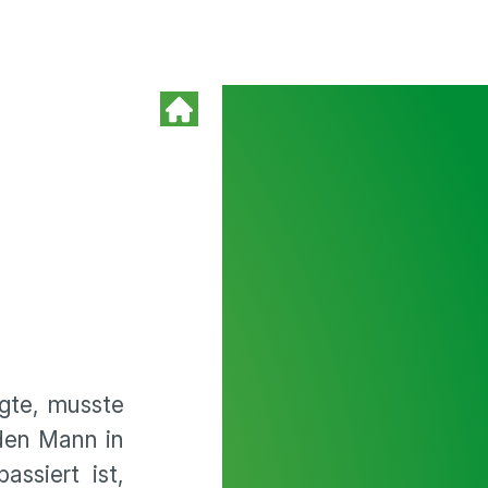
agte, musste
den Mann in
ssiert ist,