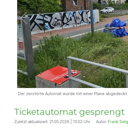
Der zerstörte Automat wurde mit einer Plane abgedeckt.
Ticketautomat gesprengt
Zuletzt aktualisiert:
21.05.2026 | 13:02 Uhr
Autor:
Frank Seli