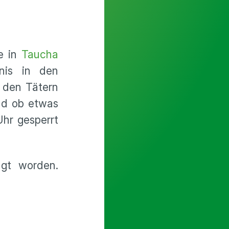
e in
Taucha
gnis in den
 den Tätern
nd ob etwas
hr gesperrt
gt worden.