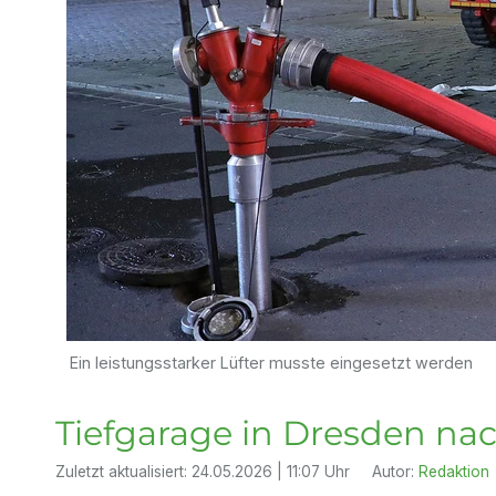
Ein leistungsstarker Lüfter musste eingesetzt werden
Tiefgarage in Dresden na
Zuletzt aktualisiert:
24.05.2026 | 11:07 Uhr
Autor:
Redaktion