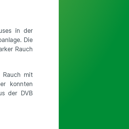
uses in der
oanlage. Die
tarker Rauch
n Rauch mit
er konnten
Bus der DVB