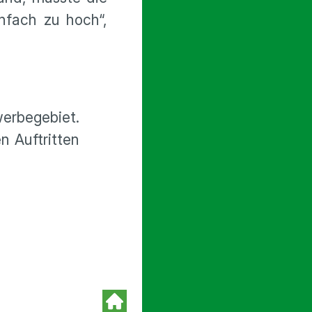
infach zu hoch“,
erbegebiet.
n Auftritten