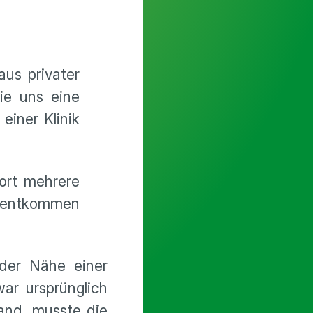
aus privater
ie uns eine
einer Klinik
ort mehrere
r entkommen
der Nähe einer
ar ursprünglich
fand, musste die