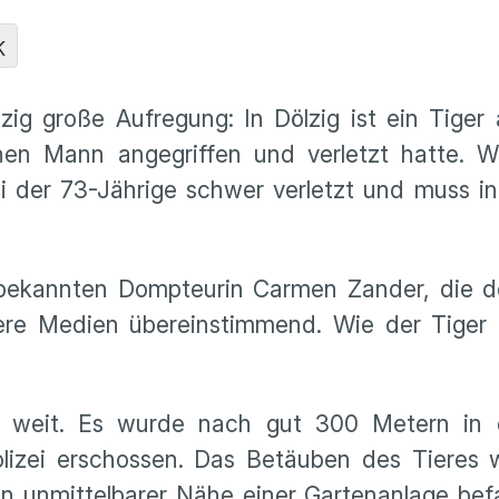
K
g große Aufregung: In Dölzig ist ein Tiger 
en Mann angegriffen und verletzt hatte. W
i der 73-Jährige schwer verletzt und muss in 
“ bekannten Dompteurin Carmen Zander, die d
rere Medien übereinstimmend. Wie der Tige
 weit. Es wurde nach gut 300 Metern in 
izei erschossen. Das Betäuben des Tieres w
 in unmittelbarer Nähe einer Gartenanlage be