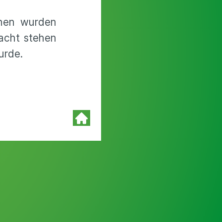
onen wurden
dacht stehen
urde.