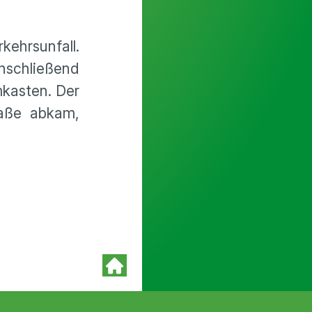
ehrsunfall.
Anschließend
mkasten. Der
raße abkam,