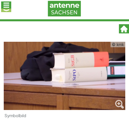
© kmk
Symbolbild