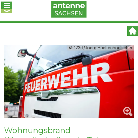
© 123rf/Joerg Huettenhoelscher
Wohnungsbrand