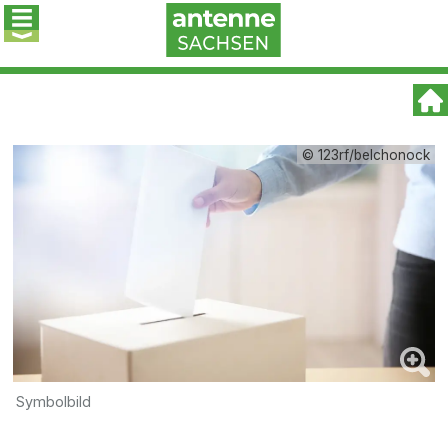
© 123rf/belchonock
Symbolbild