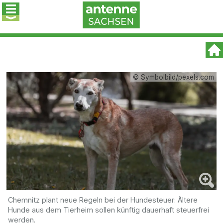
© Symbolbild/pexels.com
Chemnitz plant neue Regeln bei der Hundesteuer: Ältere
Hunde aus dem Tierheim sollen künftig dauerhaft steuerfrei
werden.