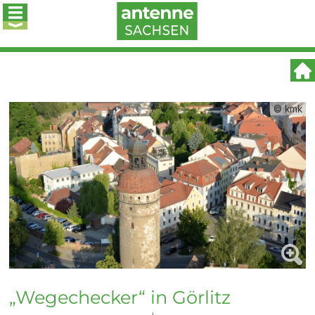
© kmk
„Wegechecker“ in Görlitz