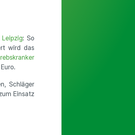
n
Leipzig
: So
ert wird das
 krebskranker
 Euro.
n, Schläger
 zum Einsatz