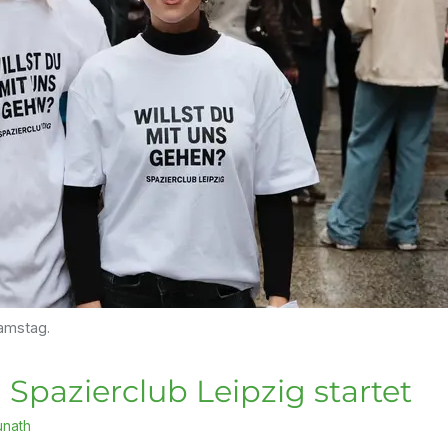
amstag.
 Spazierclub Leipzig startet
unath