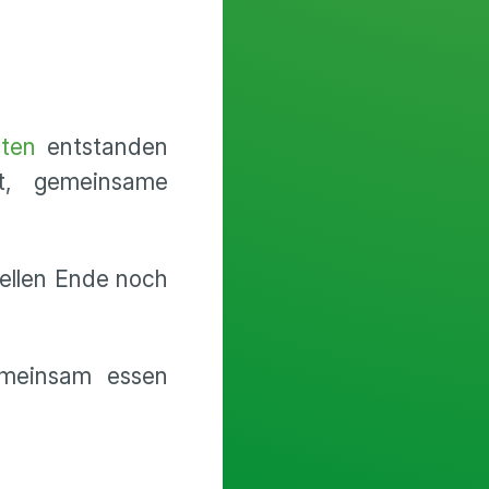
sten
entstanden
t, gemeinsame
iellen Ende noch
emeinsam essen