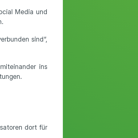
Social Media und
n.
erbunden sind“,
miteinander ins
tungen.
atoren dort für