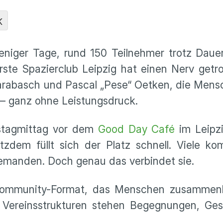
K
niger Tage, rund 150 Teilnehmer trotz Daue
ste Spazierclub Leipzig hat einen Nerv getro
Barabasch und Pascal „Pese“ Oetken, die Men
 – ganz ohne Leistungsdruck.
mstagmittag vor dem
Good Day Café
im Leipz
zdem füllt sich der Platz schnell. Viele ko
emanden. Doch genau das verbindet sie.
Community-Format, das Menschen zusammenbr
er Vereinsstrukturen stehen Begegnungen, Ge