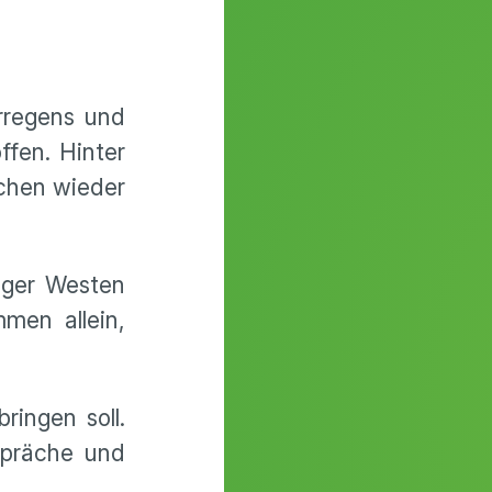
rregens und
ffen. Hinter
schen wieder
iger Westen
mmen allein,
ingen soll.
spräche und