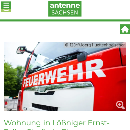
© 123rf/Joerg Huettenhoelscher
Wohnung in Lößniger Ernst-