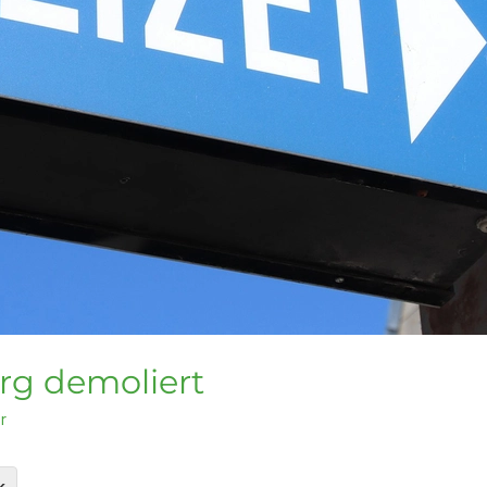
erg demoliert
r