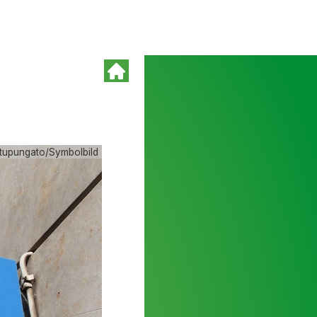
/tupungato/Symbolbild