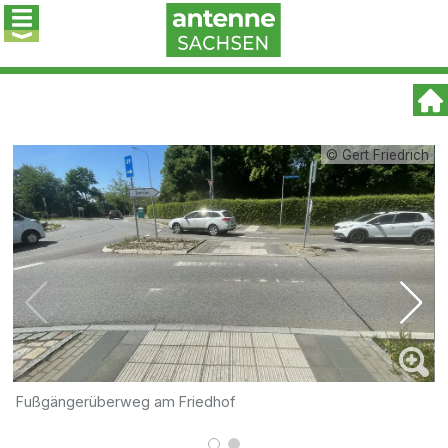
© Gert Friedrich
Fußgängerüberweg am Friedhof
Ü
K