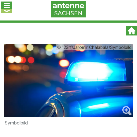
© 123rf/Jaromír Chalabala/Symbolbild
Symbolbild